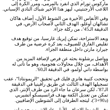
ماركوس تورام الذي انفرد بالمرمى، ومرر الكرة إلى
اللاعب الأرجنتيني، ليهز هذا الأخير شباك النادي الإسباني.
وفي الأنفاس الأخيرة من الشوط الأول، أضاف هاكان
تشالهان أوغلو، الهدف الثاني لأصحاب الأرض، في
الدقيقة الـ45’، من ركلة جزاء.
وبعد الاستراحة، تمكن إيريك غارسيا، من توقيع هدف
تقليص الفارق للضيوف، بعد كرة عرضية من طرف
جيرارد مارتن داخل منطقة الجزاء.
وواصل برشلونة بحثه عن فرص لإضافة المزيد من
الأهداف، من خلال محاولات هجومية، وهو ما تأتى له
بواسطة داني أولمو، في الدقيقة الـ60′.
ونجحت كتيبة هانزي فليك في تحقيق “الريمونتادا”، عقب
تسجيلها الهدف الثالث عن طريق رافينيا في الدقيقة
الـ87’، لكن سرعان ما جاء الرد من طرف الإنتر، الذي
تمكن من تعديل الكفة بهدف فرانسيسكو أتشيربي
(د90+3′)، ليتجه الطرفان إلى الشوطين الإضافيين.
وفي الشوط الإضافي الأول، عاد الإنتر من جديد لهز