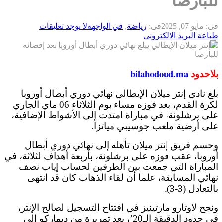
للبارصا
فى:
مايو 07, 2025
فى:
رياضة
,
في الواجهة
لا يوجد تعليقات
طباعة
البريد الالكترونى
بلاحدود
bilahodoud.ma
بلغ نادي إنتر ميلان الإيطالي نهائي دوري أبطال أوروبا
لكرة القدم، بعد فوزه مساء يوم الثلاثاء 06 ماي الجاري
على برشلونة، في مباراة امتدت إلى الأشواط الإضافية،
على أرضية ملعب جوسيبي مياتزا.
وحسم فريق إنتر ميلان تأهله إلى نهائي دوري أبطال
أوروبا، عقب فوزه على برشلونة، بأربعة أهداف لثلاثة، في
المباراة التي جمعت بين الطرفين لحساب إياب نصف
نهائي المسابقة، علما أن لقاء الذهاب كان قد انتهى
بالتعادل (3-3).
ونجح لاوتارو مارتينيز في افتتاح التسجيل لصالح الإنتر،
في حدود الدقيقة الـ20’، بعد تمريرة من ديماركو إلى