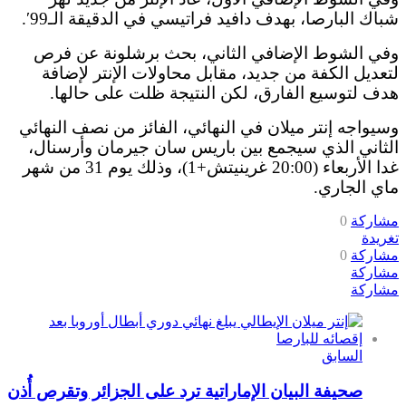
شباك البارصا، بهدف دافيد فراتيسي في الدقيقة الـ99′.
وفي الشوط الإضافي الثاني، بحث برشلونة عن فرص
لتعديل الكفة من جديد، مقابل محاولات الإنتر لإضافة
هدف لتوسيع الفارق، لكن النتيجة ظلت على حالها.
وسيواجه إنتر ميلان في النهائي، الفائز من نصف النهائي
الثاني الذي سيجمع بين باريس سان جيرمان وأرسنال،
غدا الأربعاء (20:00 غرينيتش+1)، وذلك يوم 31 من شهر
ماي الجاري.
مشاركة
0
تغريدة
مشاركة
0
مشاركة
مشاركة
السابق
صحيفة البيان الإماراتية ترد على الجزائر وتقرص أُذن