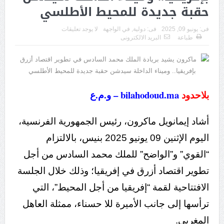
حقبة جديدة للمحيط الأطلسي
فى:
يونيو 09, 2025
فى:
دولية
,
في الواجهة
لا يوجد تعليقات
طباعة
البريد الالكترونى
بلاحدود
bilahodoud.ma – و.م.ع
أشاد إيمانويل ماكرون، رئيس الجمهورية الفرنسية،
اليوم الإثنين 09 يونيو 2025 بنيس، بالالتزام
“القوي” و”الواضح” للملك محمد السادس من أجل
تطوير اقتصاد أزرق في إفريقيا؛ وذلك خلال الجلسة
الافتتاحية لقمة “إفريقيا من أجل المحيط”، التي
ترأسها إلى جانب الأميرة للا حسناء، ممثلة العاهل
المغربي.