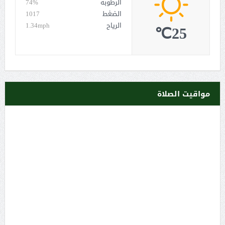
الرطوبة
74%
الضغط
1017
الرياح
1.34mph
25℃
مواقيت الصلاة