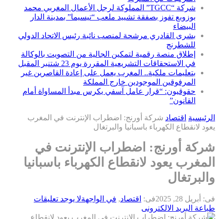
شركة “TGCC” المملوكة لرجل الأعمال المغربي محمد
بوزوبع تفوز بصفقة تشييد ملعب “تيسيما” بمدينة الدار
البيضاء
بشرى القادري مرشحة لمنصب نائبة رئيس الاتحاد الدولي
للشطرنج
إطلاق منصة رقمية لتمكين الجالية من التصويت بالوكالة
في الاستحقاقات التشريعية المقررة يوم 23 شتنبر المقبل
بتعليمات ملكية.. المغرب يعمل على إعادة القاصرين غير
المرفوقين الموجودين خارج المملكة
حقوقيون: “قرار عامل آسفي يكرس مبدأ المساواة أمام
القانون”
الرئيسية
اقتصاد
شركة أورنج: اضطراب الإنترنت في المغرب
يعود لانقطاع الكهرباء باسبانيا والبرتغال
شركة أورنج: اضطراب الإنترنت في
المغرب يعود لانقطاع الكهرباء باسبانيا
والبرتغال
فى:
أبريل 28, 2025
فى:
اقتصاد
,
في الواجهة
لا يوجد تعليقات
طباعة
البريد الالكترونى