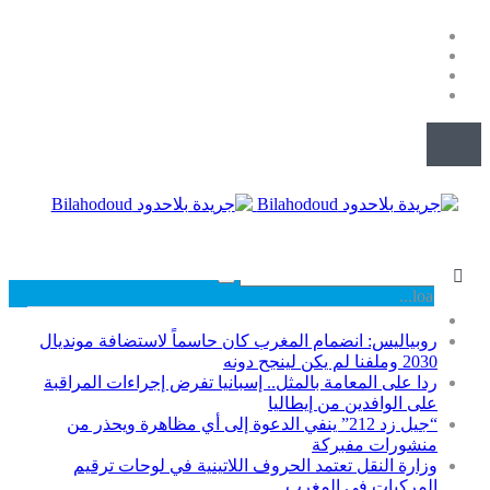
قائمة
روبياليس: انضمام المغرب كان حاسماً لاستضافة مونديال
2030 وملفنا لم يكن لينجح دونه
ردا على المعامة بالمثل.. إسبانيا تفرض إجراءات المراقبة
على الوافدين من إيطاليا
“جيل زد 212” ينفي الدعوة إلى أي مظاهرة ويحذر من
منشورات مفبركة
وزارة النقل تعتمد الحروف اللاتينية في لوحات ترقيم
المركبات في المغرب