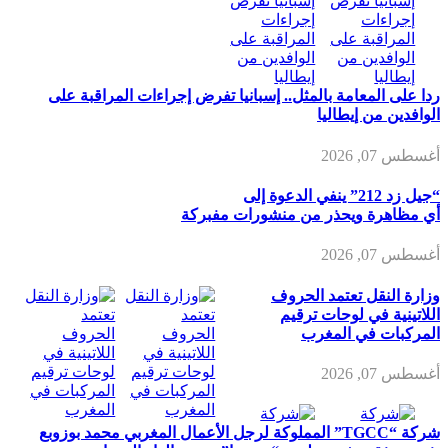
ردا على المعامة بالمثل.. إسبانيا تفرض إجراءات المراقبة على
الوافدين من إيطاليا
أغسطس 07, 2026
“جيل زد 212” ينفي الدعوة إلى
أي مظاهرة ويحذر من منشورات مفبركة
أغسطس 07, 2026
وزارة النقل تعتمد الحروف
اللاتينية في لوحات ترقيم
المركبات في المغرب
أغسطس 07, 2026
شركة “TGCC” المملوكة لرجل الأعمال المغربي محمد بوزوبع