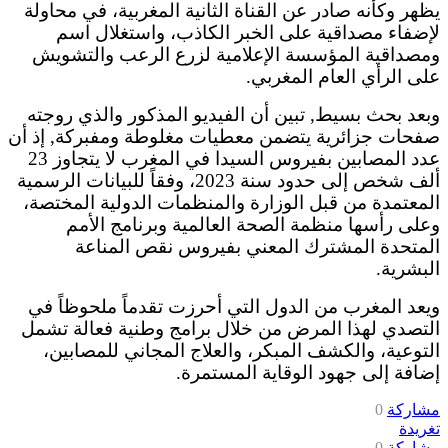
يظهر وكأنه صادر عن القناة الثانية المغربية، في محاولة
لإضفاء مصداقية على الخبر الكاذب، واستغلال اسم
ومصداقية المؤسسة الإعلامية لزرع الرعب والتشويش
على الرأي العام المغربي.
وبعد بحث بسيط, تبين أن الفيديو المذكور والذي روجته
صفحات جزائرية يتضمن معطيات مغلوطة ومفبركة, إذ أن
عدد المصابين بفيروس السيدا في المغرب لا يتجاوز 23
ألف شخص إلى حدود سنة 2023، وفقاً للبيانات الرسمية
المعتمدة من قبل الوزارة والمنظمات الدولية المختصة،
وعلى رأسها منظمة الصحة العالمية وبرنامج الأمم
المتحدة المشترك المعني بفيروس نقص المناعة
البشرية.
ويعد المغرب من الدول التي أحرزت تقدماً ملحوظاً في
التصدي لهذا المرض من خلال برامج وطنية فعالة تشمل
التوعية، والكشف المبكر، والعلاج المجاني للمصابين،
إضافة إلى جهود الوقاية المستمرة.
مشاركة
0
تغريدة
مشاركة
0