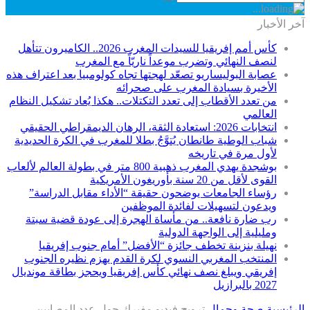
آخر الأخبار
كأس أمم إفريقيا للسيدات المغرب 2026.. الكاميرون تتأهل
لنصف النهائي وتضرب موعداً ناريّاً مع المغرب
عصابة البوليساريو تصعّد لهجتها تجاه كولومبيا بعد اعتراف هذه
الأخيرة بسيادة المغرب على صحرائه
من تعدد الأقطاب إلى تعدد التكتلات.. هكذا يُعاد تشكيل النظام
العالمي
انتخابات 2026: استعادة الثقة، الرهان الديمقراطي الحقيقي
شباب الوطية طانطان يُتوَّجُ بطلا للمغرب في الكرة الحديدية
لأول مرة في تاريخه
بوشجدة يهدي المغرب ذهبية 800 متر في بطولة العالم لألعاب
القوى لأقل من 20 سنة بأوريغون الأمريكية
رؤساء الجامعات يوضحون حقيقة “الأداء مقابل الدراسة”
ويدعون لتسهيلات لفائدة الموظفين
رب ضارة نافعة.. من مأساة الهجرة إلى عودة قضية سبتة
ومليلية إلى الواجهة الدولية
نهيلة بنزينة تخطف جائزة “الأفضل” أمام جنوب إفريقيا
المنتخب المغربي النسوي لكرة القدم يهزم نظيره الجنوب
إفريقي ويبلغ نصف نهائي كأس إفريقيا ويحجز بطاقة مونديال
2027 بالبرازيل
الرئيسية
صحة وجمال
ترويج فيديو مفبرك حول عدد المصابين