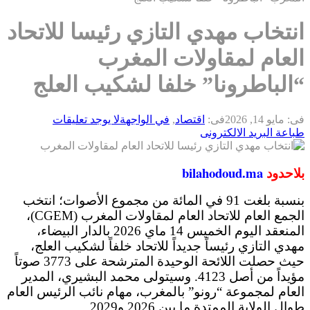
انتخاب مهدي التازي رئيسا للاتحاد
العام لمقاولات المغرب
“الباطرونا” خلفا لشكيب العلج
فى:
مايو 14, 2026
فى:
اقتصاد
,
في الواجهة
لا يوجد تعليقات
طباعة
البريد الالكترونى
بلاحدود
bilahodoud.ma
بنسبة بلغت 91 في المائة من مجموع الأصوات؛ انتخب
الجمع العام للاتحاد العام لمقاولات المغرب (CGEM)،
المنعقد اليوم الخميس 14 ماي 2026 بالدار البيضاء،
مهدي التازي رئيساً جديداً للاتحاد خلفاً لشكيب العلج،
حيث حصلت اللائحة الوحيدة المترشحة على 3773 صوتاً
مؤيداً من أصل 4123. وسيتولى محمد البشيري، المدير
العام لمجموعة “رونو” بالمغرب، مهام نائب الرئيس العام
طوال الولاية الممتدة ما بين 2026 و2029.