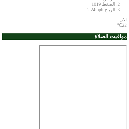
الضغط
1019
الرياح
2.24mph
الان
22℃
مواقيت الصلاة