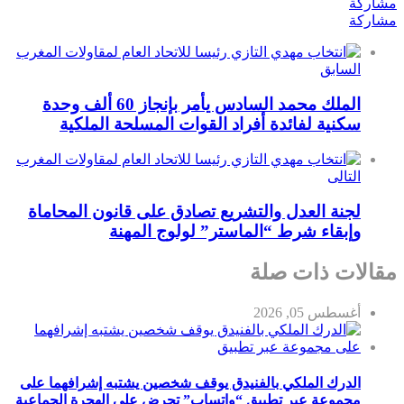
مشاركة
مشاركة
السابق
الملك محمد السادس يأمر بإنجاز 60 ألف وحدة
سكنية لفائدة أفراد القوات المسلحة الملكية
التالى
لجنة العدل والتشريع تصادق على قانون المحاماة
وإبقاء شرط “الماستر” لولوج المهنة
مقالات ذات صلة
أغسطس 05, 2026
الدرك الملكي بالفنيدق يوقف شخصين يشتبه إشرافهما على
مجموعة عبر تطبيق “واتساب” تحرض على الهجرة الجماعية