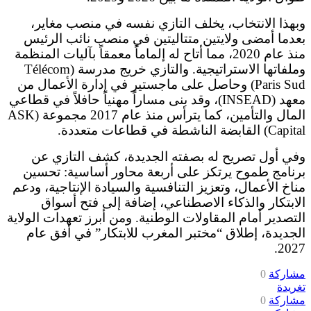
وبهذا الانتخاب، يخلف التازي نفسه في منصب مغاير،
بعدما أمضى ولايتين متتاليتين في منصب نائب الرئيس
منذ عام 2020، مما أتاح له إلماماً معمقاً بآليات المنظمة
وملفاتها الاستراتيجية. والتازي خريج مدرسة (Télécom
Paris Sud) وحاصل على ماجستير في إدارة الأعمال من
معهد (INSEAD)، وقد بنى مساراً مهنياً حافلاً في قطاعي
المال والتأمين، كما يترأس منذ عام 2017 مجموعة (ASK
Capital) القابضة الناشطة في قطاعات متعددة.
وفي أول تصريح له بصفته الجديدة، كشف التازي عن
برنامج طموح يرتكز على أربعة محاور أساسية: تحسين
مناخ الأعمال، وتعزيز التنافسية والسيادة الإنتاجية، ودعم
الابتكار والذكاء الاصطناعي، إضافة إلى فتح أسواق
التصدير أمام المقاولات الوطنية. ومن أبرز تعهدات الولاية
الجديدة، إطلاق “مختبر المغرب للابتكار” في أفق عام
2027.
مشاركة
0
تغريدة
مشاركة
0