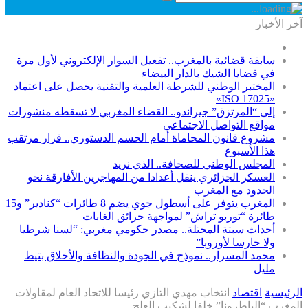
آخر الأخبار
سابقة قضائية بالمغرب.. تفعيل السوار الإلكتروني لأول مرة
في قضايا الشيك بالدار البيضاء
المختبر الوطني للشرطة العلمية والتقنية يحصل على اعتماد
«ISO 17025»
إلى “المرتزق” جيراندو.. القضاء المغربي لا تسقطه منشورات
مواقع التواصل الاجتماعي
مشروع قانون المحاماة أمام الحسم الدستوري.. قرار مرتقب
هذا الأسبوع
المجلس الوطني للصحافة.. الذي نريد
العسكر الجزائري ينقل أعدادا من المهاجرين الأفارقة نحو
الحدود مع المغرب
المغرب يتوفر على أسطول جوي يضم 8 طائرات “كنادير” و15
طائرة “توربو تراش” لمواجهة حرائق الغابات
أحداث سبتة المحتلة.. مصدر حكومي مغربي: “لسنا شرطيا
ولا حارسا لأوروبا”
محمد المسرار.. نموذج في الجودة والنظافة والأخلاق بتيط
مليل
الرئيسية
اقتصاد
انتخاب مهدي التازي رئيسا للاتحاد العام لمقاولات
المغرب “الباطرونا” خلفا لشكيب العلج