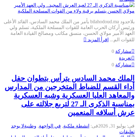
بلاحدود bilahodoud.ma بأمر من الملك محمد السادس، القائد الأعلى
رئيس أركان الحرب العامة للقوات المسلحة الملكية، تسلم ولي
لعهد الأمير مولاي الحسن، منسق مكاتب ومصالح القيادة العامة
لقوات الم...
اقرأ المزيد
مشاركة
0
تغريدة
مشاركة
0
لملك محمد السادس يترأس بتطوان حفل
داء القسم للضباط المتخرجين من المدارس
المعاهد العليا العسكرية وشبه العسكرية
بمناسبة الذكرى الـ 27 لتربع جلالته على
رش أسلافه المنعمين
ى:
يوليو 31, 2026
فى:
انشطة ملكية
,
في الواجهة
,
وطنية
لا يوجد
عليقات