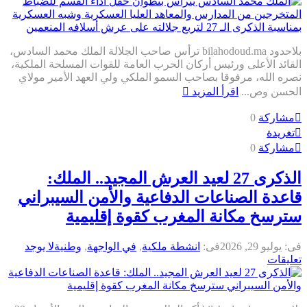
بلاحدود bilahodoud.ma ترأس صاحب الجلالة الملك محمد السادس،
لقائد الأعلى ورئيس أركان الحرب العامة للقوات المسلحة الملكية،
صره الله، مرفوقا بصاحب السمو الملكي ولي العهد الأمير مولاي
لحسن وص...
اقرأ المزيد
مشاركة
0
تغريدة
مشاركة
0
الذكرى 27 لعيد العرش المجيد.. الملك:
اعدة الصناعات الدفاعية والأمن السيبراني
ترسخ مكانة المغرب كقوة إقليمية
ى:
يوليو 29, 2026
فى:
انشطة ملكية
,
في الواجهة
,
وطنية
لا يوجد
عليقات