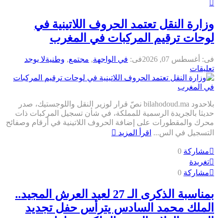
زارة النقل تعتمد الحروف اللاتينية في
وحات ترقيم المركبات في المغرب
ى:
أغسطس 07, 2026
فى:
في الواجهة
,
مجتمع
,
وطنية
لا يوجد
عليقات
بلاحدود bilahodoud.ma نصّ قرار لوزير النقل واللوجستيك، صدر
ديثا بالجريدة الرسمية للمملكة، في شأن تسجيل المركبات ذات
حرك والمقطورات على إضافة الحروف اللاتينية في أرقام وصفائح
لتسجيل في الس...
اقرأ المزيد
مشاركة
0
تغريدة
مشاركة
0
بمناسبة الذكرى الـ 27 لعيد العرش المجيد..
لملك محمد السادس يترأس حفل تجديد