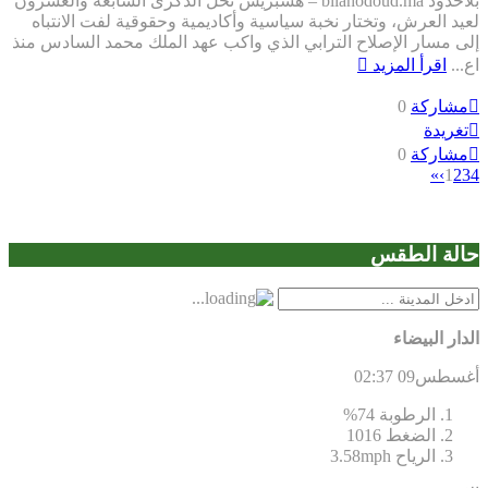
بلاحدود bilahodoud.ma – هسبريس تحل الذكرى السابعة والعشرون
عيد العرش، وتختار نخبة سياسية وأكاديمية وحقوقية لفت الانتباه
لى مسار الإصلاح الترابي الذي واكب عهد الملك محمد السادس منذ
ع...
اقرأ المزيد
مشاركة
0
تغريدة
مشاركة
0
»
›
1
2
3
الة الطقس
لدار البيضاء
غسطس09
02:37
الرطوبة
74%
الضغط
1016
الرياح
3.58mph