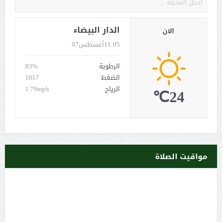
الدار البيضاء
الان
11:05
أغسطس07
الرطوبة
83%
الضغط
1017
الرياح
1.79mph
24℃
مواقيت الصلاة