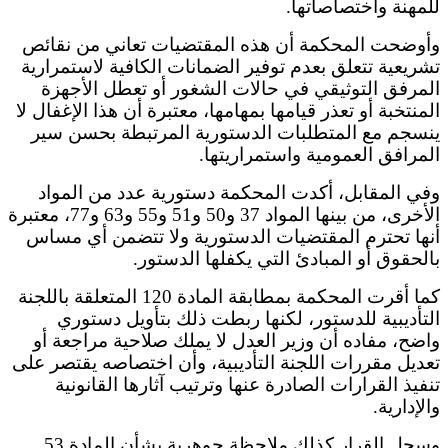
للمهنة واختصاصاتها.
وأوضحت المحكمة أن هذه المقتضيات تعاني من نقائص
تشريعية تتعلق بعدم توفير الضمانات الكافية لاستمرارية
المرفق التوثيقي في حالات الشغور أو تعطل الأجهزة
المنتخبة أو تعذر قيامها بمهامها، معتبرة أن هذا الإغفال لا
ينسجم مع المتطلبات الدستورية المرتبطة بحسن سير
المرافق العمومية واستمراريتها.
وفي المقابل، أكدت المحكمة دستورية عدد من المواد
الأخرى، من بينها المواد 37 و50 و51 و55 و63 و77، معتبرة
أنها تحترم المقتضيات الدستورية ولا تتضمن أي مساس
بالحقوق أو المبادئ التي يكفلها الدستور.
كما أقرت المحكمة بمطابقة المادة 120 المتعلقة باللجنة
التأديبية للدستور، لكنها ربطت ذلك بتأويل دستوري
واضح، مفاده أن وزير العدل لا يملك صلاحية مراجعة أو
تعديل مقررات اللجنة التأديبية، وأن اختصاصه يقتصر على
تنفيذ القرارات الصادرة عنها وترتيب آثارها القانونية
والإدارية.
وسجل القرار كذلك ملاحظة جوهرية بشأن المادة 53