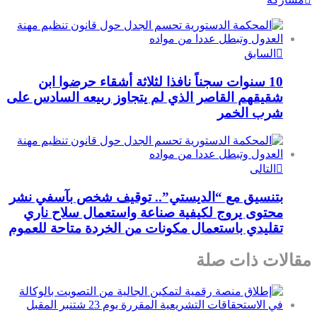
السابق
10 سنوات سجناً نافذا لثلاثة أشقاء حرضوا ابن
شقيقهم القاصر الذي لم يتجاوز ربيعه السادس على
شرب الخمر
التالى
بتنسيق مع “الديستي”.. توقيف شخص بآسفي نشر
محتوى يروج لكيفية صناعة واستعمال سلاح ناري
تقليدي باستعمال مكونات من الخردة متاحة للعموم
مقالات ذات صلة