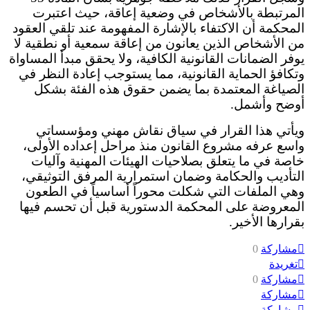
المرتبطة بالأشخاص في وضعية إعاقة، حيث اعتبرت
المحكمة أن الاكتفاء بالإشارة المفهومة عند تلقي العقود
من الأشخاص الذين يعانون من إعاقة سمعية أو نطقية لا
يوفر الضمانات القانونية الكافية، ولا يحقق مبدأ المساواة
وتكافؤ الحماية القانونية، مما يستوجب إعادة النظر في
الصياغة المعتمدة بما يضمن حقوق هذه الفئة بشكل
أوضح وأشمل.
ويأتي هذا القرار في سياق نقاش مهني ومؤسساتي
واسع عرفه مشروع القانون منذ مراحل إعداده الأولى،
خاصة في ما يتعلق بصلاحيات الهيئات المهنية وآليات
التأديب والحكامة وضمان استمرارية المرفق التوثيقي،
وهي الملفات التي شكلت محوراً أساسياً في الطعون
المعروضة على المحكمة الدستورية قبل أن تحسم فيها
بقرارها الأخير.
مشاركة
0
تغريدة
مشاركة
0
مشاركة
مشاركة