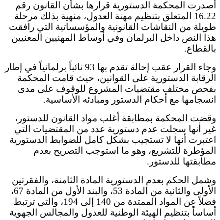
أصدرت المحكمة الدستورية قرارها بشأن القانون رقم
16.22 المتعلق بتنظيم مهنة العدول، منهية بذلك مرحلة
طويلة من النقاشات القانونية والمؤسساتية التي رافقت
هذا النص داخل البرلمان وفي أوساط المهنيين المعنيين
بالقطاع.
وجاء القرار عقب إحالة تقدم بها 93 نائباً برلمانياً في إطار
الرقابة الدستورية على القوانين، حيث قامت المحكمة
بفحص مختلف مقتضيات المشروع للوقوف على مدى
انسجامها مع أحكام الدستور ومبادئه الأساسية.
وقضت المحكمة بمطابقة أغلب مواد القانون للدستور،
غير أنها سجلت عدم دستورية عدد من المقتضيات التي
اعتبرت أنها لا تستجيب بشكل كامل للضوابط الدستورية
المؤطرة للتشريع، وهو ما استوجب التصريح بعدم
مطابقتها للدستور.
وشمل الحكم بعدم الدستورية المادة الثامنة، والفقرتين
الأولى والثانية من المادة 53، والبند الأول من المادة 67،
فضلاً عن المواد الممتدة من 140 إلى 194، والتي ترتبط
أساساً بتنظيم الهيئة الوطنية للعدول والمجالس الجهوية