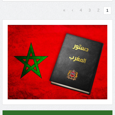
»
›
4
3
2
1