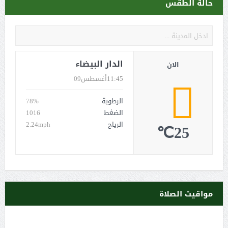
حالة الطقس
الدار البيضاء
الان
11:45
أغسطس09
الرطوبة
78%
الضغط
1016
الرياح
2.24mph
25℃
مواقيت الصلاة