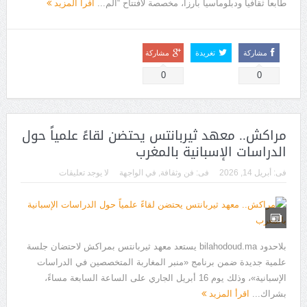
طابعاً ثقافياً ودبلوماسياً بارزاً، مخصصة لافتتاح “الم...
اقرأ المزيد
مشاركة
تغريدة
مشاركة
0
0
مراكش.. معهد ثيربانتس يحتضن لقاءً علمياً حول
الدراسات الإسبانية بالمغرب
فى:
أبريل 14, 2026
فى:
فن وثقافة
,
في الواجهة
لا يوجد تعليقات
بلاحدود bilahodoud.ma يستعد معهد ثيربانتس بمراكش لاحتضان جلسة
علمية جديدة ضمن برنامج «منبر المغاربة المتخصصين في الدراسات
الإسبانية»، وذلك يوم 16 أبريل الجاري على الساعة السابعة مساءً،
بشراك...
اقرأ المزيد