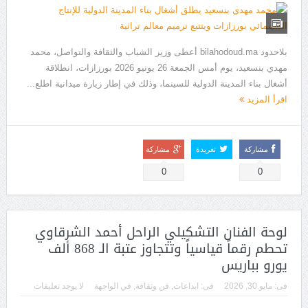
بلاحدود bilahodoud.ma أعطى وزير الشباب والثقافة والتواصل، محمد
مهدي بنسعيد، يوم أمس الجمعة 26 يونيو 2026 بورزازات، انطلاقة
أشغال بناء المدينة الدولية للسينما، وذلك في إطار زيارة ميدانية اطلع...
اقرأ المزيد
مشاركة
تغريدة
مشاركة
0
0
لوحة الفنان التشكيلي الراحل أحمد الشرقاوي
تحطم رقماً قياسياً وتتجاوز عتبة الـ 868 ألف
يورو بباريس
فى:
مايو 30, 2026
فى:
ابداعات
,
فن وثقافة
,
في الواجهة
لا يوجد تعليقات