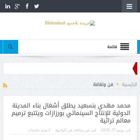
قائمة
على صحرائه
الرئيسية
فن وثقافة
محمد مهدي بنسعيد يطلق أشغال بناء المدينة
الدولية للإنتاج السينمائي بورزازات ويتتبع ترميم
معالم تراثية
فى:
يونيو 27, 2026
فى:
فن وثقافة
,
في الواجهة
لا يوجد تعليقات