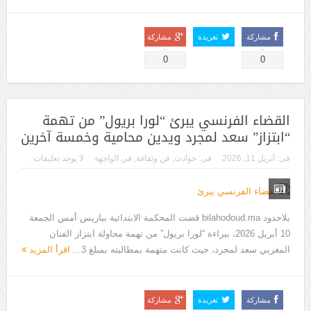
مشاركة
تغريدة
مشاركة
0
0
القضاء الفرنسي يبرئ “لورا بريول” من تهمة
“ابتزاز” سعد لمجرد ويدين محامية وخمسة آخرين
فى:
أبريل 11, 2026
فى:
حوادث
,
فن وثقافة
,
في الواجهة
لا يوجد تعليقات
بلاحدود bilahodoud.ma قضت المحكمة الابتدائية بباريس أمس الجمعة
10 أبريل 2026، ببراءة “لورا بريول” من تهمة محاولة ابتزاز الفنان
المغربي سعد لمجرد، حيث كانت متهمة بمطالبته بمبلغ 3...
اقرأ المزيد
مشاركة
تغريدة
مشاركة