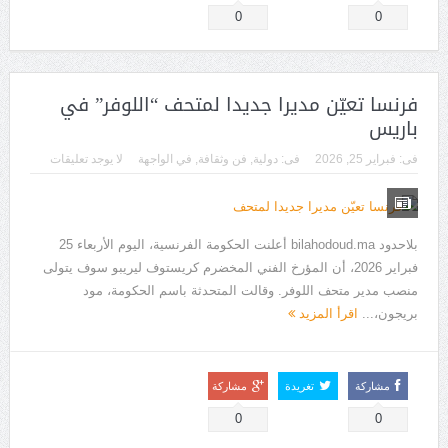
0
0
فرنسا تعيّن مديرا جديدا لمتحف “اللوفر” في
باريس
فى:
فبراير 25, 2026
فى:
دولية
,
فن وثقافة
,
في الواجهة
لا يوجد تعليقات
بلاحدود bilahodoud.ma أعلنت الحكومة الفرنسية، اليوم الأربعاء 25
فبراير 2026، أن المؤرخ الفني المخضرم كريستوف ليريبو سوف يتولى
منصب مدير متحف اللوفر. وقالت المتحدثة باسم الحكومة، مود
بريجون،...
اقرأ المزيد
مشاركة
تغريدة
مشاركة
0
0