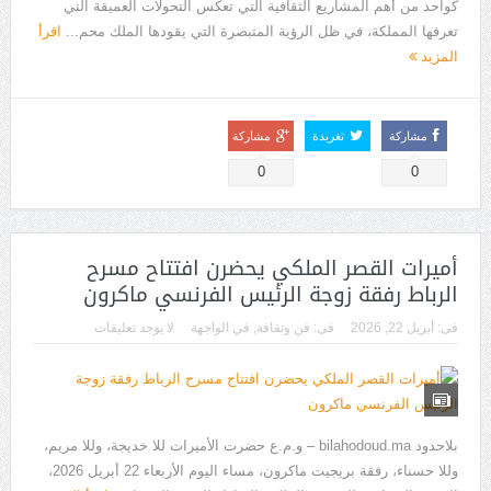
كواحد من أهم المشاريع الثقافية التي تعكس التحولات العميقة التي
تعرفها المملكة، في ظل الرؤية المتبصرة التي يقودها الملك محم...
اقرأ
المزيد
مشاركة
تغريدة
مشاركة
0
0
أميرات القصر الملكي يحضرن افتتاح مسرح
الرباط رفقة زوجة الرئيس الفرنسي ماكرون
فى:
أبريل 22, 2026
فى:
فن وثقافة
,
في الواجهة
لا يوجد تعليقات
بلاحدود bilahodoud.ma – و.م.ع حضرت الأميرات للا خديجة، وللا مريم،
وللا حسناء، رفقة بريجيت ماكرون، مساء اليوم الأربعاء 22 أبريل 2026،