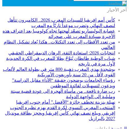
آخر الأخبار
كأس أمم إفريقيا للسيدات المغرب 2026.. الكاميرون تتأهل
لنصف النهائي وتضرب موعداً ناريّاً مع المغرب
عصابة البوليساريو تصعّد لهجتها تجاه كولومبيا بعد اعتراف هذه
الأخيرة بسيادة المغرب على صحرائه
من تعدد الأقطاب إلى تعدد التكتلات.. هكذا يُعاد تشكيل النظام
العالمي
انتخابات 2026: استعادة الثقة، الرهان الديمقراطي الحقيقي
شباب الوطية طانطان يُتوَّجُ بطلا للمغرب في الكرة الحديدية
لأول مرة في تاريخه
بوشجدة يهدي المغرب ذهبية 800 متر في بطولة العالم لألعاب
القوى لأقل من 20 سنة بأوريغون الأمريكية
رؤساء الجامعات يوضحون حقيقة “الأداء مقابل الدراسة”
ويدعون لتسهيلات لفائدة الموظفين
رب ضارة نافعة.. من مأساة الهجرة إلى عودة قضية سبتة
ومليلية إلى الواجهة الدولية
نهيلة بنزينة تخطف جائزة “الأفضل” أمام جنوب إفريقيا
المنتخب المغربي النسوي لكرة القدم يهزم نظيره الجنوب
إفريقي ويبلغ نصف نهائي كأس إفريقيا ويحجز بطاقة مونديال
2027 بالبرازيل
الرئيسية
ابداعات