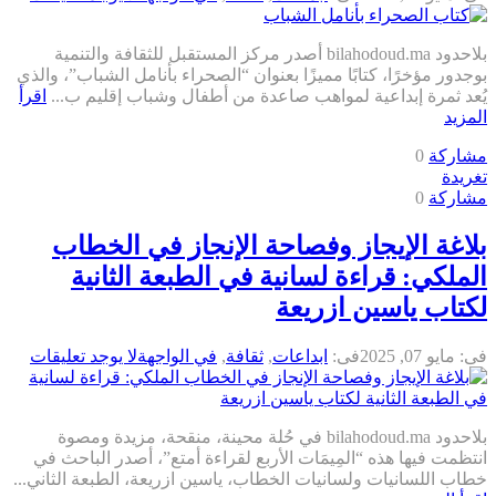
بلاحدود bilahodoud.ma أصدر مركز المستقبل للثقافة والتنمية
بوجدور مؤخرًا، كتابًا مميزًا بعنوان “الصحراء بأنامل الشباب”، والذي
يُعد ثمرة إبداعية لمواهب صاعدة من أطفال وشباب إقليم ب...
اقرأ
المزيد
مشاركة
0
تغريدة
مشاركة
0
بلاغة الإيجاز وفصاحة الإنجاز في الخطاب
الملكي: قراءة لسانية في الطبعة الثانية
لكتاب ياسين ازريعة
فى:
مايو 07, 2025
فى:
ابداعات
,
ثقافة
,
في الواجهة
لا يوجد تعليقات
بلاحدود bilahodoud.ma في حُلة محينة، منقحة، مزيدة ومصوة
انتظمت فيها هذه “المِيمَات الأربع لقراءة أمتع”، أصدر الباحث في
خطاب اللسانيات ولسانيات الخطاب، ياسين ازريعة، الطبعة الثاني...