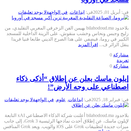
فى:
أبريل 01, 2025
فى:
ابداعات
,
في الواجهة
لا يوجد تعليقات
بلاحدود bilahodoud.ma يهيمن الفن الزخرفي المغربي التقليدي، من
زليج وجبس ونحاس وخشب منقوش، على الزينة الداخلية للمسجد
الكبير في روما، فيضفي على هذا الصرح الديني طابعا فنيا فريدا
ينقل الزائر ف...
اقرأ المزيد
مشاركة
0
تغريدة
مشاركة
0
إيلون ماسك يعلن عن إطلاق “أذكى ذكاء
اصطناعي على وجه الأرض”!
فى:
فبراير 18, 2025
فى:
ابداعات
,
علوم
,
في الواجهة
لا يوجد تعليقات
بلاحدود bilahodoud.ma أعلنت شركة الذكاء الاصطناعي xAI التابعة
لإيلون ماسك، عن إطلاق أحدث نماذجها الرئيسية Grok 3، إلى جانب
ميزات جديدة لتطبيقات Grok على iOS والويب. ويعد Grok المنافس