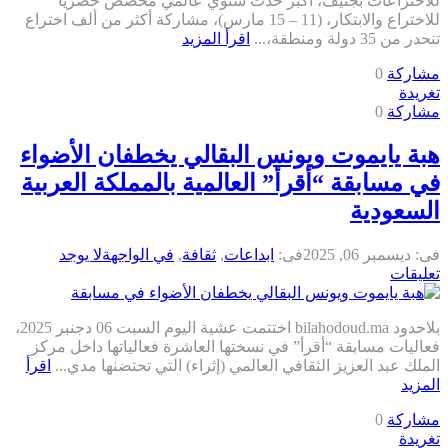
للاختراعات بجنيف، أكبر حدث سنوي عالمي مخصص حصريا
للاختراع والابتكار، (11 – 15 مارس)، مشاركة أكثر من ألف اختراع
تنحدر من 35 دولة ومنطقة،...
اقرأ المزيد
مشاركة
0
تغريدة
مشاركة
0
هبة يايموت ويونس البقالي يخطفان الأضواء
في مسابقة “أقرأ” العالمية بالمملكة العربية
السعودية
فى:
ديسمبر 06, 2025
فى:
ابداعات
,
ثقافة
,
في الواجهة
لا يوجد
تعليقات
بلاحدود bilahodoud.ma اختتمت عشية اليوم السبت 06 دجنبر 2025،
فعاليات مسابقة “أقرأ” في نسختها العاشرة فعالياتها داخل مركز
الملك عبد العزيز الثقافي العالمي (إثراء) التي تحتضنها مدي...
اقرأ
المزيد
مشاركة
0
تغريدة